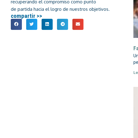
recuperando el compromiso como punto
de partida hacia el logro de nuestros objetivos.
compartir >>
F
Un
pe
Le