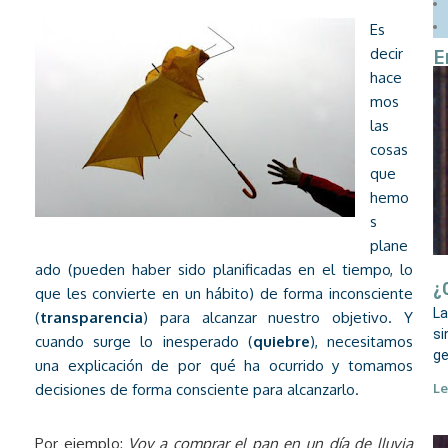
Es
E
decir
hace
mos
las
cosas
que
hemo
s
plane
ado (pueden haber sido planificadas en el tiempo, lo
¿
que les convierte en un hábito) de forma inconsciente
La
(
transparencia
) para alcanzar nuestro objetivo. Y
si
cuando surge lo inesperado (
quiebre
), necesitamos
ge
una explicación de por qué ha ocurrido y tomamos
decisiones de forma consciente para alcanzarlo.
Le
Por ejemplo:
Voy a comprar el pan en un día de lluvia