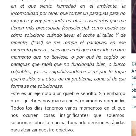
en el que siento humedad en el ambiente, la
incomodidad por tener que tomar un paraguas para no
mojarme y voy pensando en otras cosas mías que me
tienen más preocupada (consciencia), como puede ser
cómo soluciono cuándo llevar el coche al taller. Y de
repente, (¡zas!) se me rompe el paraguas. En ese
momento pienso .. si es que tenía que haber ido en otro
momento que no lloviese, o por qué he cogido un
C
paraguas que sabía que no funcionaba bien, o busco
culpables, ya sea culpabilizandome a mí por lo torpe
A 
co
que he sido, o a otros de mi problema, como si de esa
vi
forma se me solucionase.
ob
Este es un ejemplo a un quiebre sencillo. Sin embargo
cu
otros quiebres nos marcan nuestro «modus operandi».
Le
Todos los días tenemos varios momentos en el que
nos ocurren cosas insignificantes que solemos
solucionar sobre la marcha, tomando decisiones rápidas
para alcanzar nuestro objetivo.