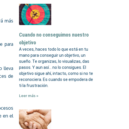
erá más
Cuando no conseguimos nuestro
objetivo
se para
A veces, haces todo lo que está en tu
mano para conseguir un objetivo, un
sueño. Te organizas, lo visualizas, das
pasos. Y aun así… no lo consigues. El
o lleva
objetivo sigue ahí, intacto, como si no te
aces de
reconociera. Es cuando se empodera de
ti la frustración.
Leer más »
rocesos
e en el