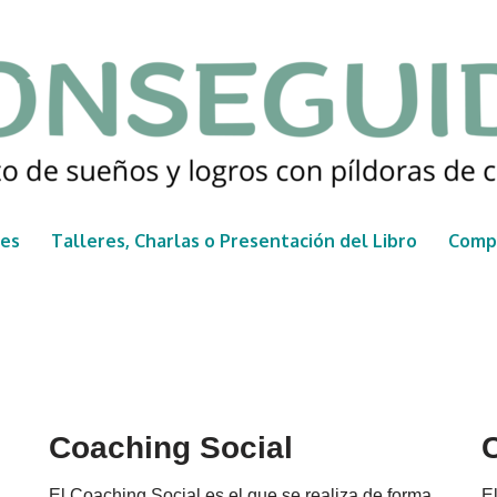
nes
Talleres, Charlas o Presentación del Libro
Compr
Coaching Social
C
El Coaching Social es el que se realiza de forma
El