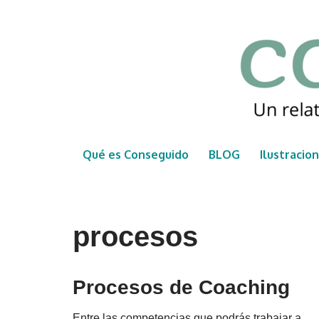
Saltar
al
contenido
Qué es Conseguido
BLOG
Ilustracio
procesos
Procesos de Coaching
Entre las competencias que podrás trabajar a