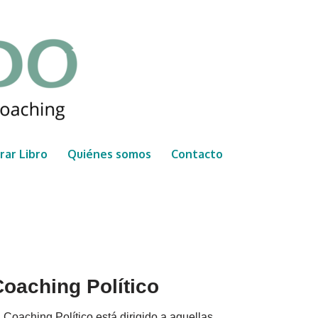
ar Libro
Quiénes somos
Contacto
oaching Político
 Coaching Político está dirigido a aquellas