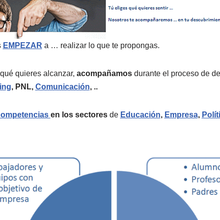
s
EMPEZAR
a … realizar lo que te propongas.
qué quieres alcanzar,
acompañamos
durante el proceso de de
ing
, PNL,
Comunicación
, ..
competencias
en los sectores
de
Educación
,
Empresa
,
Polít