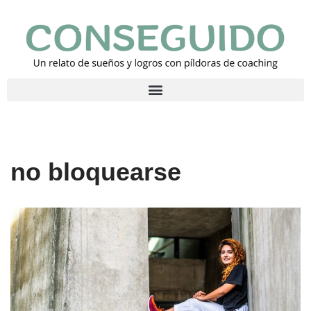
Saltar
al
contenido
no bloquearse